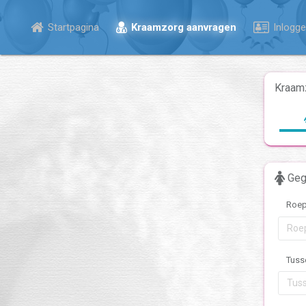
Startpagina
Kraamzorg aanvragen
Inlogge
Kraam
Geg
Roe
Tuss