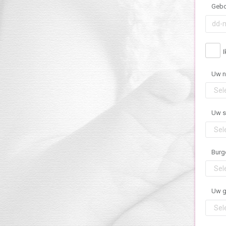
Geb
Uw na
Uw s
Burge
Uw g