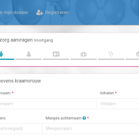
n mijn dossier
Registreren
zorg aanvragen
Voortgang
evens kraamvrouw
pnaam
*
Initialen
*
env.
Meisjes achternaam
*